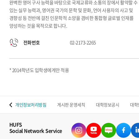
완벽한 영어 구사 능력을 바탕으로 국제교류와 소통의 장에서 활약할 수
있는 실무 능력과, 영어권 국가의 문학 및 문화, 언어 사용자의 사고 및
경향성 등 전반에 걸친 인문학적 소양을 겸비한 통합형 글로벌 인재를
양성하는 것을 목적으로 합니다.
전화번호
02-2173-2265
* 2014학년도 입학생에게만 적용
 맵
개인정보처리방침
게시판 운영세칙
대학정보공시
대학
HUFS
Social Network Service