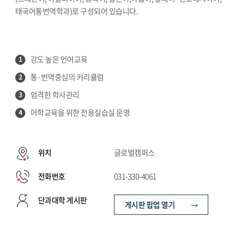
태국어통번역학과)로 구성되어 있습니다.
강도 높은 언어교육
1
통·번역중심의 커리큘럼
2
엄격한 학사관리
3
어학교육을 위한 전용실습실 운영
4
위치
글로벌캠퍼스
전화번호
031-330-4061
단과대학 게시판
게시판 팝업 열기