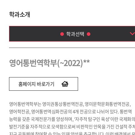
학과소개
학과선택
영어통번역학부(~2022)
독일어통번역학과(~2023)
영어통번역학부(~2022)**
스페인어통번역학과(~2023)
이탈리아어통번역학과(~2023)
중국어통번역학과(~2022)
홈페이지 바로가기
일본어통번역학과(~2022)
아랍어통번역학과(~2020)
영어통번역학부는 영미권통상통번역전공, 영미문학문화통번역전공,
말레이·인도네시아어통번역학과(~2023)
영어학전공, 영어통번역심화전공의 4개 전공으로 나뉘어 있다. 통번역
태국어통번역학과(~2022)
능력을 갖춘 국제전문가를 양성하며, ‘자주적 탐구인 육성’이란 국제화
발전기준을 자주적으로 모색함으로써 비판적인 안목을 가진 건설적 주
지구 공동체에 참여할 수 있는 인재 양성을 추구합니다. 이런 배경에서 