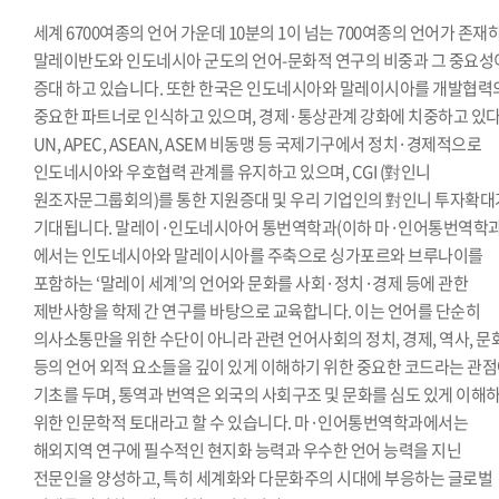
세계 6700여종의 언어 가운데 10분의 1이 넘는 700여종의 언어가 존재
말레이반도와 인도네시아 군도의 언어-문화적 연구의 비중과 그 중요성
증대 하고 있습니다. 또한 한국은 인도네시아와 말레이시아를 개발협력
중요한 파트너로 인식하고 있으며, 경제·통상관계 강화에 치중하고 있다
UN, APEC, ASEAN, ASEM 비동맹 등 국제기구에서 정치·경제적으로
인도네시아와 우호협력 관계를 유지하고 있으며, CGI (對인니
원조자문그룹회의)를 통한 지원증대 및 우리 기업인의 對인니 투자확대
기대됩니다. 말레이·인도네시아어 통번역학과(이하 마·인어통번역학과
에서는 인도네시아와 말레이시아를 주축으로 싱가포르와 브루나이를
포함하는 ‘말레이 세계’의 언어와 문화를 사회·정치·경제 등에 관한
제반사항을 학제 간 연구를 바탕으로 교육합니다. 이는 언어를 단순히
의사소통만을 위한 수단이 아니라 관련 언어사회의 정치, 경제, 역사, 문
등의 언어 외적 요소들을 깊이 있게 이해하기 위한 중요한 코드라는 관
기초를 두며, 통역과 번역은 외국의 사회구조 및 문화를 심도 있게 이해
위한 인문학적 토대라고 할 수 있습니다. 마·인어통번역학과에서는
해외지역 연구에 필수적인 현지화 능력과 우수한 언어 능력을 지닌
전문인을 양성하고, 특히 세계화와 다문화주의 시대에 부응하는 글로벌