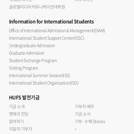
글로벌미디어커뮤니케이션대학원
Information
for International Students
Office of International Admission & Management(OIAM)
International Student Support Center(ISSC)
Undergraduate Admission
Graduate Admission
Student Exchange Program
Visiting Program
International Summer Session(ISS)
International Student Organization(ISO)
HUFS
발전기금
기금 소개
기부자 예우
명예의 전당
기금 소식
참여하기
기부·수혜 Stories
-
이달의 기부자