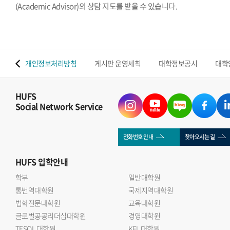
(Academic Advisor)의 상담 지도를 받을 수 있습니다.
 맵
개인정보처리방침
게시판 운영세칙
대학정보공시
대학
HUFS
Social Network Service
전화번호 안내
찾아오시는 길
HUFS
입학안내
학부
일반대학원
통번역대학원
국제지역대학원
법학전문대학원
교육대학원
글로벌공공리더십대학원
경영대학원
TESOL 대학원
KFL 대학원