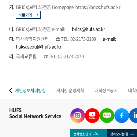
가.
BRICs(브릭스)전공 Homepage: https://brics.hufs.ac.kr
바로가기
나.
BRICs(브릭스)전공 e-mail:
brics@hufs.ac.kr
다.
학사종합지원센터
☎ TEL: 02-2173-2109
e-mail:
haksaseoul@hufs.ac.kr
라.
국제교류팀
☎ TEL: 02-2173-2070
 맵
개인정보처리방침
게시판 운영세칙
대학정보공시
대학
HUFS
Social Network Service
전화번호 안내
찾아오시는 길