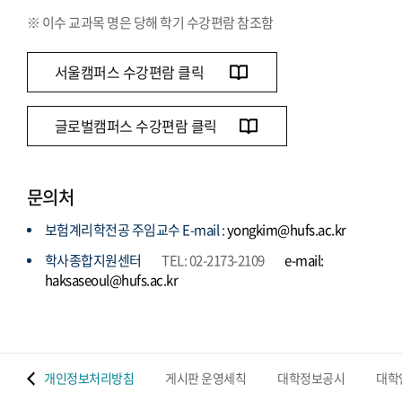
※ 이수 교과목 명은 당해 학기 수강편람 참조함
서울캠퍼스 수강편람 클릭
글로벌캠퍼스 수강편람 클릭
문의처
보험계리학전공 주임교수 E-mail :
yongkim@hufs.ac.kr
학사종합지원센터
TEL: 02-2173-2109
e-mail:
haksaseoul@hufs.ac.kr
 맵
개인정보처리방침
게시판 운영세칙
대학정보공시
대학