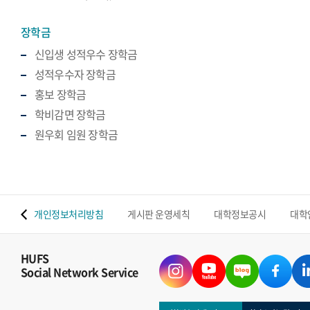
장학금
신입생 성적우수 장학금
성적우수자 장학금
홍보 장학금
학비감면 장학금
원우회 임원 장학금
 맵
개인정보처리방침
게시판 운영세칙
대학정보공시
대학
HUFS
Social Network Service