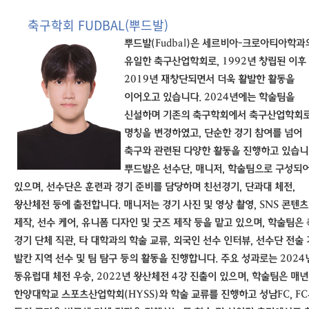
축구학회 FUDBAL(뿌드발)
뿌드발
(Fudbal)
은 세르비아
-
크로아티아학과
유일한 축구산업학회로
, 1992
년 창립된 이후
2019
년 재창단되면서 더욱 활발한 활동을
이어오고 있습니다
. 2024
년에는 학술팀을
신설하며 기존의 축구학회에서 축구산업학회
명칭을 변경하였고
,
단순한 경기 참여를 넘어
축구와 관련된 다양한 활동을 진행하고 있습
뿌드발은 선수단
,
매니저
,
학술팀으로 구성되
있으며
,
선수단은 훈련과 경기 준비를 담당하며 친선경기
,
단과대 체전
,
왕산체전 등에 출전합니다
.
매니저는 경기 사진 및 영상 촬영
, SNS
콘텐츠
제작
,
선수 케어
,
유니폼 디자인 및 굿즈 제작 등을 맡고 있으며
,
학술팀은 
경기 단체 직관
,
타 대학과의 학술 교류
,
외국인 선수 인터뷰
,
선수단 전술 
발칸 지역 선수 및 팀 탐구 등의 활동을 진행합니다
.
주요 성과로는
2024
동유럽대 체전 우승
, 2022
년 왕산체전
4
강 진출이 있으며
,
학술팀은 매년
한양대학교 스포츠산업학회
(HYSS)
와 학술 교류를 진행하고 성남
FC, FC