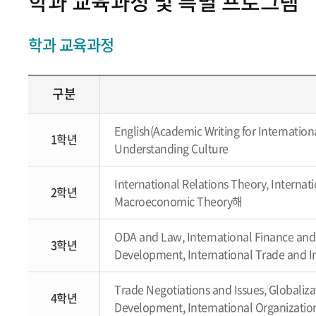
학과 교육과정 및 특별 프로그램
학과 교육과정
구분
English(Academic Writing for Internation
1학년
Understanding Culture
International Relations Theory, Internat
2학년
Macroeconomic Theory해
ODA and Law, International Finance and 
3학년
Development, International Trade and I
Trade Negotiations and Issues, Globaliz
4학년
Development, International Organizati