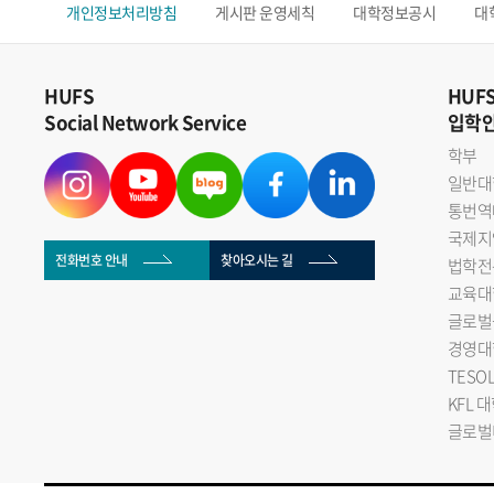
개인정보처리방침
게시판 운영세칙
대학정보공시
대
HUFS
HUF
Social Network Service
입학
학부
일반대
통번역
국제지
전화번호 안내
찾아오시는 길
법학전
교육대
글로벌
경영대
TESO
KFL 
글로벌