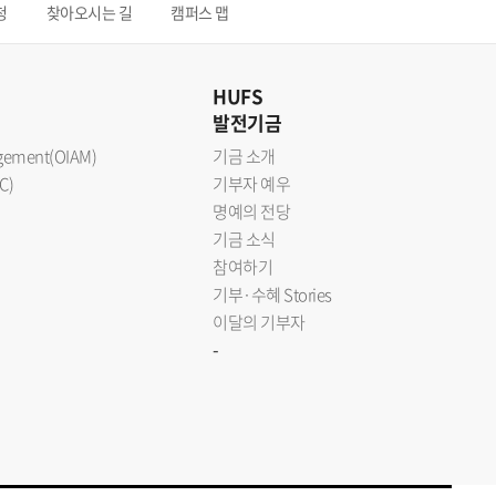
청
찾아오시는 길
캠퍼스 맵
HUFS
발전기금
nagement(OIAM)
기금 소개
C)
기부자 예우
명예의 전당
기금 소식
참여하기
기부·수혜 Stories
이달의 기부자
-