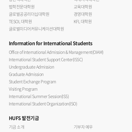
법학전문대학원
교육대학원
글로벌공공리더십대학원
경영대학원
TESOL 대학원
KFL 대학원
글로벌미디어커뮤니케이션대학원
Information
for International Students
Office of International Admission & Management(OIAM)
International Student Support Center(ISSC)
Undergraduate Admission
Graduate Admission
Student Exchange Program
Visiting Program
International Summer Session(ISS)
International Student Organization(ISO)
HUFS
발전기금
기금 소개
기부자 예우