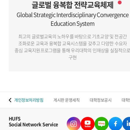
글로벌 융복합 전략교육체제
Global Strategic Interdisciplinary Convergence
Education System
최고의 글로벌교육의 노하우를 바탕으로 기초교양 및 전공간
조화로운 교육과 융복합 교육시스템을 갖추고
다양한 수요자
중심 교육지원프로그램을 통해 우리대학의 인재상을 실질적으
구현
 맵
개인정보처리방침
게시판 운영세칙
대학정보공시
대학
HUFS
Social Network Service