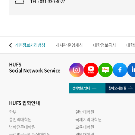
TEL : 031-330-4027
 맵
개인정보처리방침
게시판 운영세칙
대학정보공시
대학
HUFS
Social Network Service
전화번호 안내
찾아오시는 길
HUFS
입학안내
학부
일반대학원
통번역대학원
국제지역대학원
법학전문대학원
교육대학원
글로벌공공리더십대학원
경영대학원