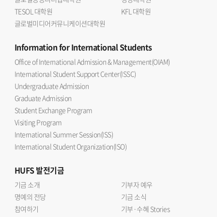
TESOL 대학원
KFL 대학원
글로벌미디어커뮤니케이션대학원
Information
for International Students
Office of International Admission & Management(OIAM)
International Student Support Center(ISSC)
Undergraduate Admission
Graduate Admission
Student Exchange Program
Visiting Program
International Summer Session(ISS)
International Student Organization(ISO)
HUFS
발전기금
기금 소개
기부자 예우
명예의 전당
기금 소식
참여하기
기부·수혜 Stories