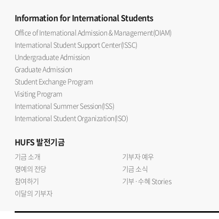
Information
for International Students
Office of International Admission & Management(OIAM)
International Student Support Center(ISSC)
Undergraduate Admission
Graduate Admission
Student Exchange Program
Visiting Program
International Summer Session(ISS)
International Student Organization(ISO)
HUFS
발전기금
기금 소개
기부자 예우
명예의 전당
기금 소식
참여하기
기부·수혜 Stories
이달의 기부자