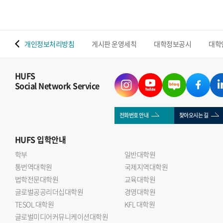
 맵
개인정보처리방침
게시판 운영세칙
대학정보공시
대학
HUFS
Social Network Service
전화번호 안내
찾아오시는 길
HUFS
입학안내
학부
일반대학원
통번역대학원
국제지역대학원
법학전문대학원
교육대학원
글로벌공공리더십대학원
경영대학원
TESOL 대학원
KFL 대학원
글로벌미디어커뮤니케이션대학원