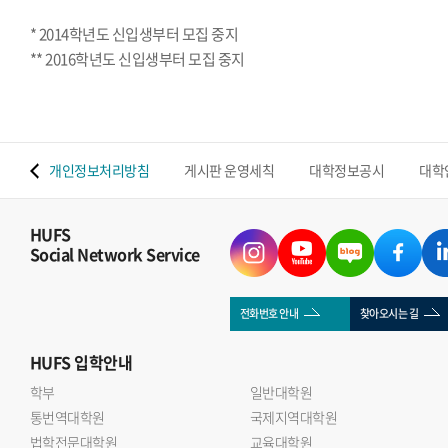
* 2014학년도 신입생부터 모집 중지
** 2016학년도 신입생부터 모집 중지
 맵
개인정보처리방침
게시판 운영세칙
대학정보공시
대학
HUFS
Social Network Service
전화번호 안내
찾아오시는 길
HUFS
입학안내
학부
일반대학원
통번역대학원
국제지역대학원
법학전문대학원
교육대학원