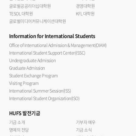
글로벌공공리더십대학원
경영대학원
TESOL 대학원
KFL 대학원
글로벌미디어커뮤니케이션대학원
Information
for International Students
Office of International Admission & Management(OIAM)
International Student Support Center(ISSC)
Undergraduate Admission
Graduate Admission
Student Exchange Program
Visiting Program
International Summer Session(ISS)
International Student Organization(ISO)
HUFS
발전기금
기금 소개
기부자 예우
명예의 전당
기금 소식