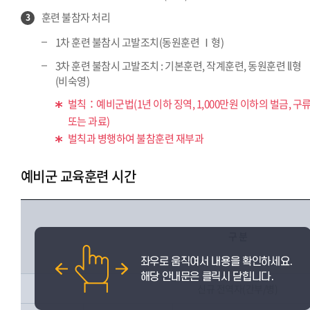
훈련 불참자 처리
3
1차 훈련 불참시 고발조치(동원훈련 Ⅰ형)
3차 훈련 불참시 고발조치 : 기본훈련, 작계훈련, 동원훈련 ll형
(비숙영)
벌칙：예비군법(1년 이하 징역, 1,000만원 이하의 벌금, 구
또는 과료)
벌칙과 병행하여 불참훈련 재부과
예비군 교육훈련 시간
구 분
신규 전역자(간부/병)