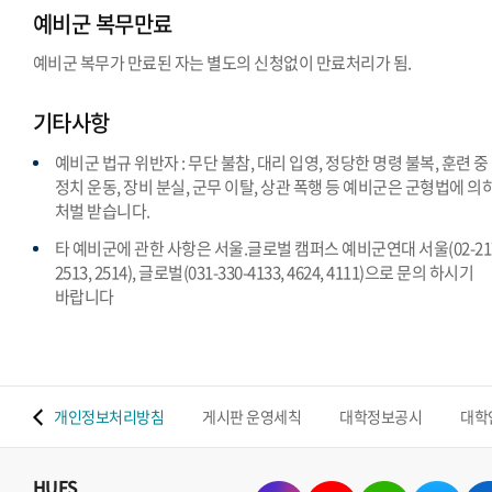
예비군 복무만료
예비군 복무가 만료된 자는 별도의 신청없이 만료처리가 됨.
기타사항
예비군 법규 위반자 : 무단 불참, 대리 입영, 정당한 명령 불복, 훈련 중
정치 운동, 장비 분실, 군무 이탈, 상관 폭행 등 예비군은 군형법에 의
처벌 받습니다.
타 예비군에 관한 사항은 서울.글로벌 캠퍼스 예비군연대 서울(02-217
2513, 2514), 글로벌(031-330-4133, 4624, 4111)으로 문의 하시기
바랍니다
 맵
개인정보처리방침
게시판 운영세칙
대학정보공시
대학
HUFS