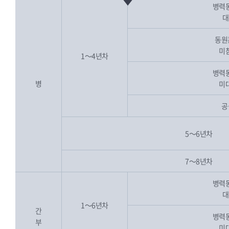
병력
대
동원
미
1～4년차
병력
병
미
공
5～6년차
7～8년차
병력
대
1～6년차
간
병력
부
미