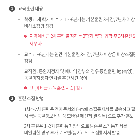
교육훈련 내용
1
학생 : 1개 학기 이수 시 1～6년차는 기본훈련 8시간, 7년차 이
비상소집망 점검
지역예비군 2차훈련 불참자는 2학기 복학·입학 후 3차훈련
재부과
교수 : 1~6년차는 연간 기본훈련 8시간, 7년차 이상은 비상소집
점검
교직원 : 동원지정자 및 예비역 간부의 경우 동원훈련 l형(숙영),
동원미지정자 연차별 훈련시간 상이
표 [예비군 교육훈련 시간] 참고
훈련 소집 방법
2
1차～2차 훈련은 전자문서와 E-mail 소집통지서를 발송하고 
시 국방동원정보체계 상 모바일 메신저(알림톡) 으로 추가 홍보
3차 훈련은 1~2차 훈련 통지방법으로 발송된 소집통지서를
미열람할 경우 추가로 우편(등기)으로 소집통지서 발송