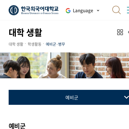
Language
대학 생활
대학 생활
학생활동
예비군·병무
예비군
예비군
병무
예비군
민방위