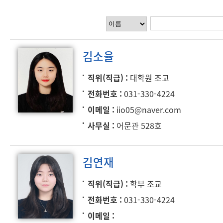
김소율
직위(직급)
대학원 조교
전화번호
031-330-4224
이메일
iio05@naver.com
사무실
어문관 528호
김연재
직위(직급)
학부 조교
전화번호
031-330-4224
이메일